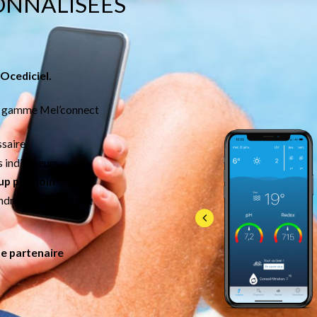
ONNALISÉES
 Ocediciel.
a gamme Mel’connect
saire
s indicateurs
p plus loin
ndroid),
tablette
et
te partenaire