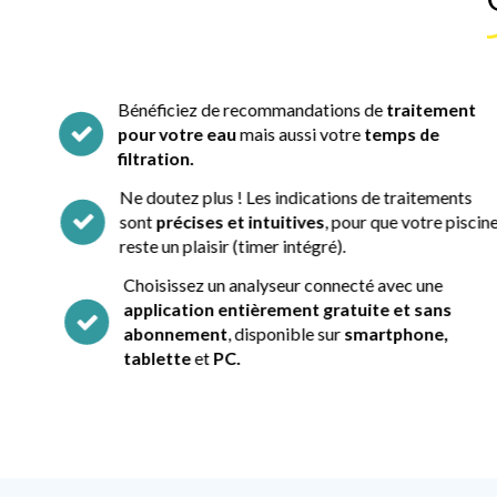
5
2
1
3
7
Bénéficiez de recommandations de
traitement
4
4
pour votre eau
mais aussi votre
temps de
filtration.
5
0
Ne doutez plus ! Les indications de traitements
6
sont
précises et intuitives
, pour que votre piscine
6
reste un plaisir (timer intégré).
7
2
Choisissez un analyseur connecté avec une
8
application entièrement gratuite et sans
8
abonnement
, disponible sur
smartphone,
9
tablette
et
PC.
4
0
1
1
7