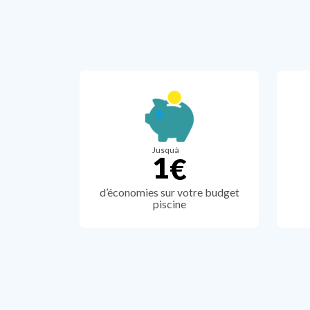
2
3
3
9
4
5
5
1
6
8
0
7
4
Jusquà
1
€
8
0
d’économies sur votre budget
piscine