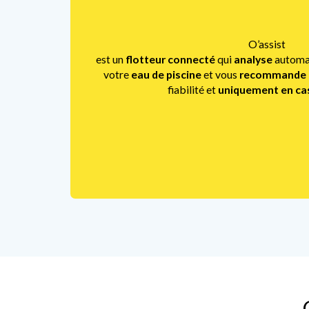
3
0
O’assist
est un
flotteur connecté
qui
analyse
automat
6
votre
eau de piscine
et vous
recommande d
fiabilité et
uniquement en ca
2
8
4
0
7
3
0
9
1
OPT