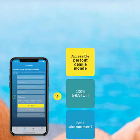
Accessible
partout
dans le
monde
100%
GRATUIT
Sans
abonnement