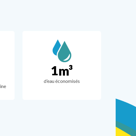
1
m³
d’eau économisés
cine