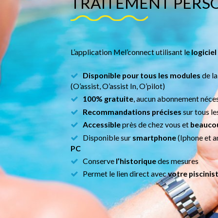
TRAITEMENT PERS
L’application Mel’connect utilisant le
logiciel
Disponible pour tous les modules
de l
(O’assist, O’assist In, O’pilot)
100% gratuite
, aucun abonnement néces
Recommandations précises
sur tous le
Accessible
près de chez vous et
beaucou
Disponible sur
smartphone
(Iphone et a
PC
Conserve
l’historique
des mesures
Permet le lien direct avec
votre piscinis