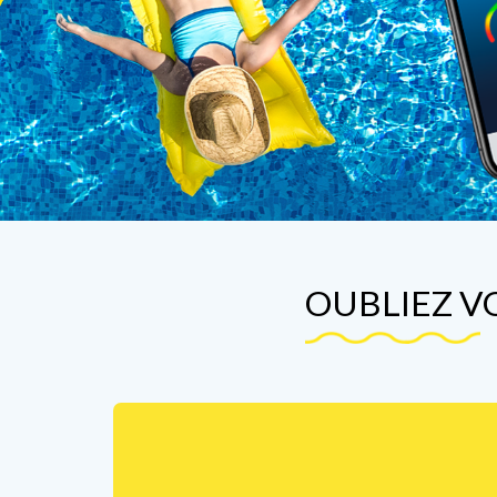
OUBLIEZ V
1
7