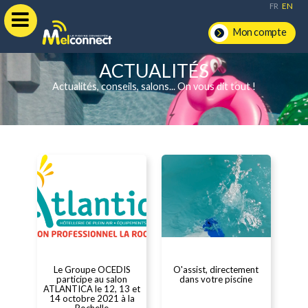
FR
EN
Mon compte
ACTUALITÉS
Actualités, conseils, salons... On vous dit tout !
Le Groupe OCEDIS
O'assist, directement
participe au salon
dans votre piscine
ATLANTICA le 12, 13 et
14 octobre 2021 à la
Rochelle