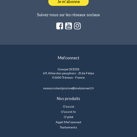
Je m'abonne
Suivez-nous sur les réseaux sociaux
Mel’connect
Groupe OCEDIS
69, Allée des peupliers - ZI de Fétan
01600 Trévoux - France
monassistantpiscine@melconnect.fr
Nos produits
O'assist
O'assist In
O'pilot
Appli Mel'connect
Traitements